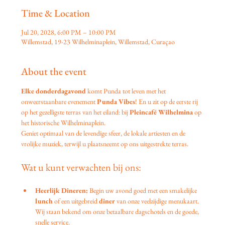
Time & Location
Jul 20, 2028, 6:00 PM – 10:00 PM
Willemstad, 19-23 Wilhelminaplein, Willemstad, Curaçao
About the event
Elke donderdagavond
 komt Punda tot leven met het 
onweerstaanbare evenement 
Punda Vibes
! En u zit op de eerste rij 
op het gezelligste terras van het eiland: bij 
Pleincafé Wilhelmina
 op 
het historische Wilhelminaplein.
Geniet optimaal van de levendige sfeer, de lokale artiesten en de 
vrolijke muziek, terwijl u plaatsneemt op ons uitgestrekte terras.
Wat u kunt verwachten bij ons:
Heerlijk Dineren:
 Begin uw avond goed met een smakelijke 
lunch
 of een uitgebreid 
diner
 van onze veelzijdige menukaart. 
Wij staan bekend om onze betaalbare dagschotels en de goede, 
snelle service.