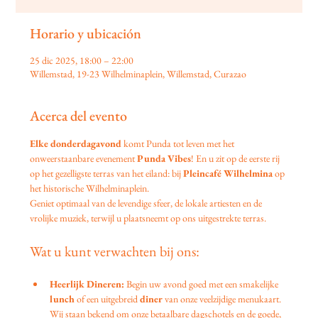
Horario y ubicación
25 dic 2025, 18:00 – 22:00
Willemstad, 19-23 Wilhelminaplein, Willemstad, Curazao
Acerca del evento
Elke donderdagavond
 komt Punda tot leven met het 
onweerstaanbare evenement 
Punda Vibes
! En u zit op de eerste rij 
op het gezelligste terras van het eiland: bij 
Pleincafé Wilhelmina
 op 
het historische Wilhelminaplein.
Geniet optimaal van de levendige sfeer, de lokale artiesten en de 
vrolijke muziek, terwijl u plaatsneemt op ons uitgestrekte terras.
Wat u kunt verwachten bij ons:
Heerlijk Dineren:
 Begin uw avond goed met een smakelijke 
lunch
 of een uitgebreid 
diner
 van onze veelzijdige menukaart. 
Wij staan bekend om onze betaalbare dagschotels en de goede, 