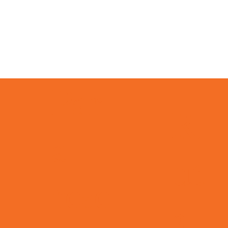
Par
evento
R
a
ut
rese
 días
info@pleincafewilhelmina.com
+5999 4619666
a
elmina