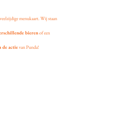
veelzijdige menukaart. Wij staan 
erschillende bieren
 of een 
 de actie
 van Punda!