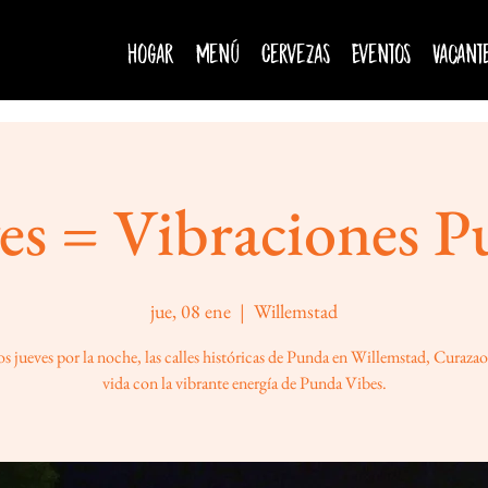
Hogar
Menú
Cervezas
Eventos
Vacant
es = Vibraciones 
jue, 08 ene
  |  
Willemstad
s jueves por la noche, las calles históricas de Punda en Willemstad, Curaza
vida con la vibrante energía de Punda Vibes.