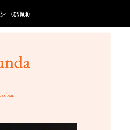
es
Contacto
Punda
o, cobran