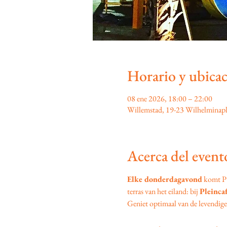
Horario y ubica
08 ene 2026, 18:00 – 22:00
Willemstad, 19-23 Wilhelminapl
Acerca del event
Elke donderdagavond
 komt P
terras van het eiland: bij 
Pleinca
Geniet optimaal van de levendige s