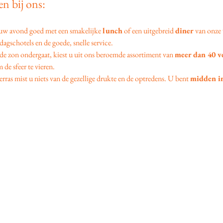
n bij ons:
 uw avond goed met een smakelijke 
lunch
 of een uitgebreid 
diner
 van onze 
agschotels en de goede, snelle service.
 de zon ondergaat, kiest u uit ons beroemde assortiment van 
meer dan 40 v
 de sfeer te vieren.
erras mist u niets van de gezellige drukte en de optredens. U bent 
midden in