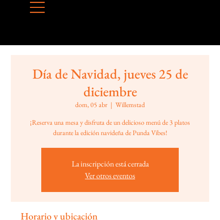
Día de Navidad, jueves 25 de
diciembre
dom, 05 abr
  |  
Willemstad
¡Reserva una mesa y disfruta de un delicioso menú de 3 platos
durante la edición navideña de Punda Vibes!
La inscripción está cerrada
Ver otros eventos
Horario y ubicación