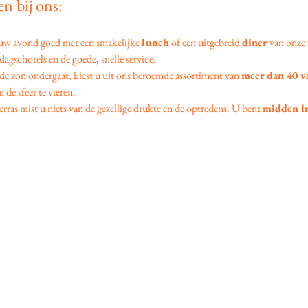
n bij ons:
 uw avond goed met een smakelijke 
lunch
 of een uitgebreid 
diner
 van onze 
agschotels en de goede, snelle service.
 de zon ondergaat, kiest u uit ons beroemde assortiment van 
meer dan 40 v
 de sfeer te vieren.
erras mist u niets van de gezellige drukte en de optredens. U bent 
midden in