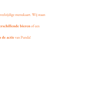
veelzijdige menukaart. Wij staan 
erschillende bieren
 of een 
 de actie
 van Punda!