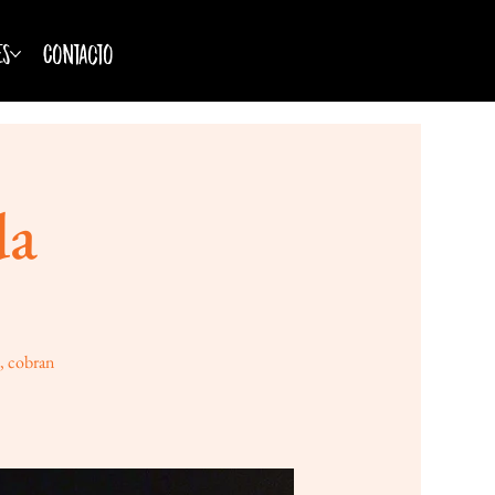
es
Contacto
da
o, cobran