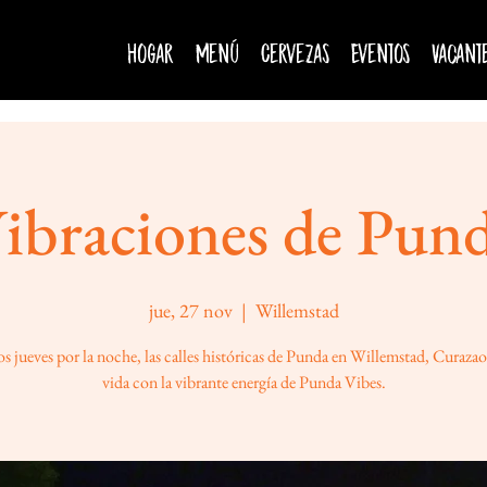
Hogar
Menú
Cervezas
Eventos
Vacant
ibraciones de Pun
jue, 27 nov
  |  
Willemstad
s jueves por la noche, las calles históricas de Punda en Willemstad, Curaza
vida con la vibrante energía de Punda Vibes.