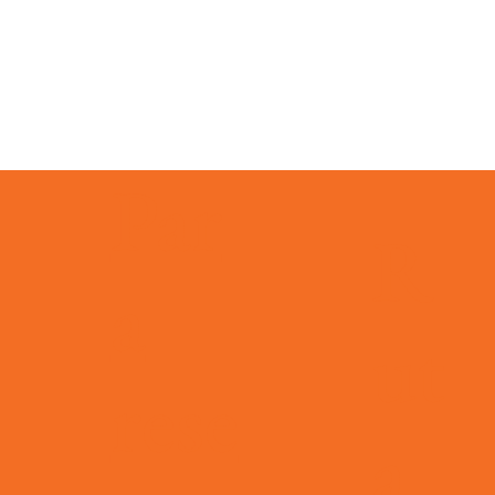
Par
evento
R
a
ut
rese
 días
info@pleincafewilhelmina.com
+5999 4619666
a
elmina