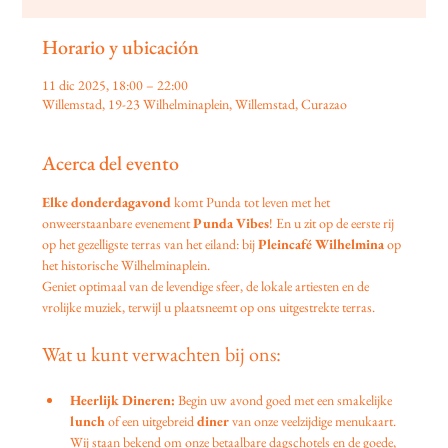
Horario y ubicación
11 dic 2025, 18:00 – 22:00
Willemstad, 19-23 Wilhelminaplein, Willemstad, Curazao
Acerca del evento
Elke donderdagavond
 komt Punda tot leven met het 
onweerstaanbare evenement 
Punda Vibes
! En u zit op de eerste rij 
op het gezelligste terras van het eiland: bij 
Pleincafé Wilhelmina
 op 
het historische Wilhelminaplein.
Geniet optimaal van de levendige sfeer, de lokale artiesten en de 
vrolijke muziek, terwijl u plaatsneemt op ons uitgestrekte terras.
Wat u kunt verwachten bij ons:
Heerlijk Dineren:
 Begin uw avond goed met een smakelijke 
lunch
 of een uitgebreid 
diner
 van onze veelzijdige menukaart. 
Wij staan bekend om onze betaalbare dagschotels en de goede, 