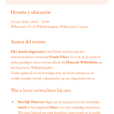
Horario y ubicación
19 mar 2026, 18:00 – 22:00
Willemstad, 19-23 Wilhelminaplein, Willemstad, Curazao
Acerca del evento
Elke donderdagavond
 komt Punda tot leven met het 
onweerstaanbare evenement 
Punda Vibes
! En u zit op de eerste rij 
op het gezelligste terras van het eiland: bij 
Pleincafé Wilhelmina
 op 
het historische Wilhelminaplein.
Geniet optimaal van de levendige sfeer, de lokale artiesten en de 
vrolijke muziek, terwijl u plaatsneemt op ons uitgestrekte terras.
Wat u kunt verwachten bij ons:
Heerlijk Dineren:
 Begin uw avond goed met een smakelijke 
lunch
 of een uitgebreid 
diner
 van onze veelzijdige menukaart. 
Wij staan bekend om onze betaalbare dagschotels en de goede, 