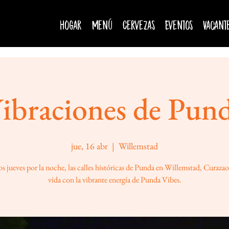
Hogar
Menú
Cervezas
Eventos
Vacant
ibraciones de Pun
jue, 16 abr
  |  
Willemstad
s jueves por la noche, las calles históricas de Punda en Willemstad, Curaza
vida con la vibrante energía de Punda Vibes.