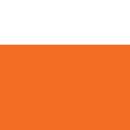
Par
evento
R
a
ut
rese
 días
info@pleincafewilhelmina.com
+5999 4619666
a
elmina