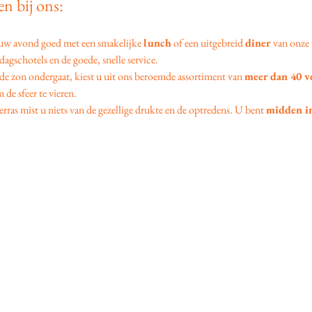
n bij ons:
 uw avond goed met een smakelijke 
lunch
 of een uitgebreid 
diner
 van onze 
agschotels en de goede, snelle service.
 de zon ondergaat, kiest u uit ons beroemde assortiment van 
meer dan 40 v
 de sfeer te vieren.
erras mist u niets van de gezellige drukte en de optredens. U bent 
midden in