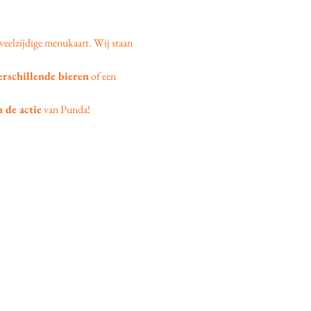
veelzijdige menukaart. Wij staan 
erschillende bieren
 of een 
 de actie
 van Punda!