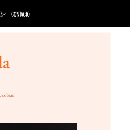
es
Contacto
da
o, cobran