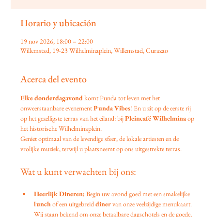
Horario y ubicación
19 nov 2026, 18:00 – 22:00
Willemstad, 19-23 Wilhelminaplein, Willemstad, Curazao
Acerca del evento
Elke donderdagavond
 komt Punda tot leven met het 
onweerstaanbare evenement 
Punda Vibes
! En u zit op de eerste rij 
op het gezelligste terras van het eiland: bij 
Pleincafé Wilhelmina
 op 
het historische Wilhelminaplein.
Geniet optimaal van de levendige sfeer, de lokale artiesten en de 
vrolijke muziek, terwijl u plaatsneemt op ons uitgestrekte terras.
Wat u kunt verwachten bij ons:
Heerlijk Dineren:
 Begin uw avond goed met een smakelijke 
lunch
 of een uitgebreid 
diner
 van onze veelzijdige menukaart. 
Wij staan bekend om onze betaalbare dagschotels en de goede, 