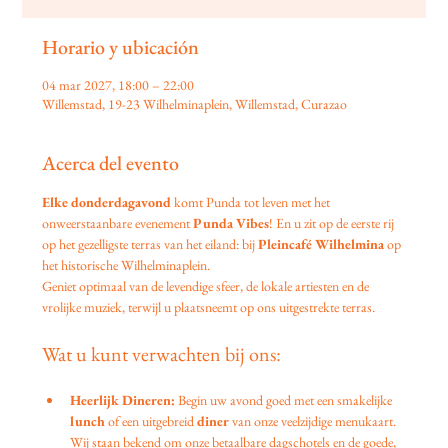
Horario y ubicación
04 mar 2027, 18:00 – 22:00
Willemstad, 19-23 Wilhelminaplein, Willemstad, Curazao
Acerca del evento
Elke donderdagavond
 komt Punda tot leven met het 
onweerstaanbare evenement 
Punda Vibes
! En u zit op de eerste rij 
op het gezelligste terras van het eiland: bij 
Pleincafé Wilhelmina
 op 
het historische Wilhelminaplein.
Geniet optimaal van de levendige sfeer, de lokale artiesten en de 
vrolijke muziek, terwijl u plaatsneemt op ons uitgestrekte terras.
Wat u kunt verwachten bij ons:
Heerlijk Dineren:
 Begin uw avond goed met een smakelijke 
lunch
 of een uitgebreid 
diner
 van onze veelzijdige menukaart. 
Wij staan bekend om onze betaalbare dagschotels en de goede, 