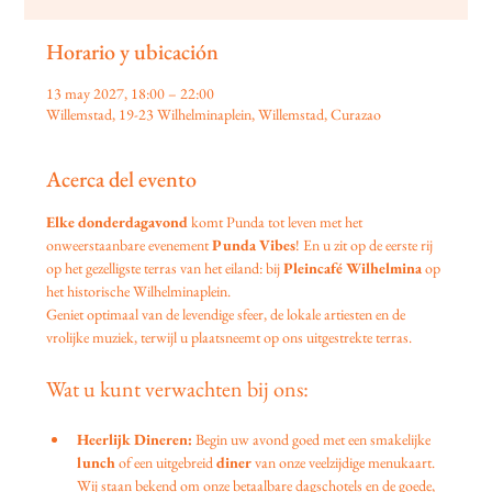
Horario y ubicación
13 may 2027, 18:00 – 22:00
Willemstad, 19-23 Wilhelminaplein, Willemstad, Curazao
Acerca del evento
Elke donderdagavond
 komt Punda tot leven met het 
onweerstaanbare evenement 
Punda Vibes
! En u zit op de eerste rij 
op het gezelligste terras van het eiland: bij 
Pleincafé Wilhelmina
 op 
het historische Wilhelminaplein.
Geniet optimaal van de levendige sfeer, de lokale artiesten en de 
vrolijke muziek, terwijl u plaatsneemt op ons uitgestrekte terras.
Wat u kunt verwachten bij ons:
Heerlijk Dineren:
 Begin uw avond goed met een smakelijke 
lunch
 of een uitgebreid 
diner
 van onze veelzijdige menukaart. 
Wij staan bekend om onze betaalbare dagschotels en de goede, 