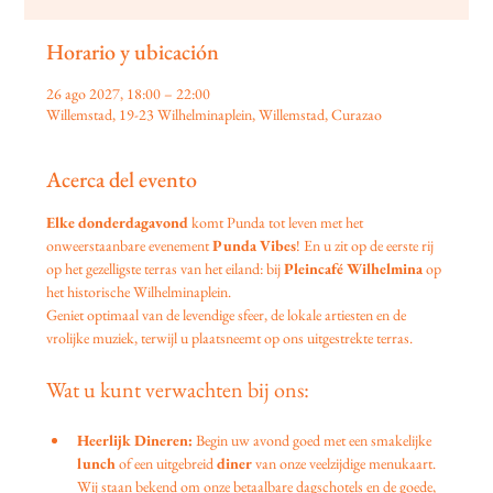
Horario y ubicación
26 ago 2027, 18:00 – 22:00
Willemstad, 19-23 Wilhelminaplein, Willemstad, Curazao
Acerca del evento
Elke donderdagavond
 komt Punda tot leven met het 
onweerstaanbare evenement 
Punda Vibes
! En u zit op de eerste rij 
op het gezelligste terras van het eiland: bij 
Pleincafé Wilhelmina
 op 
het historische Wilhelminaplein.
Geniet optimaal van de levendige sfeer, de lokale artiesten en de 
vrolijke muziek, terwijl u plaatsneemt op ons uitgestrekte terras.
Wat u kunt verwachten bij ons:
Heerlijk Dineren:
 Begin uw avond goed met een smakelijke 
lunch
 of een uitgebreid 
diner
 van onze veelzijdige menukaart. 
Wij staan bekend om onze betaalbare dagschotels en de goede, 