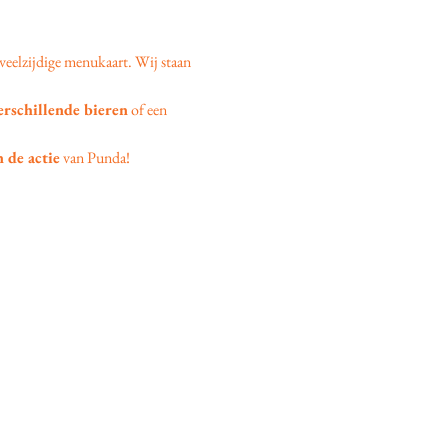
veelzijdige menukaart. Wij staan 
erschillende bieren
 of een 
 de actie
 van Punda!