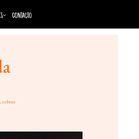
es
Contacto
da
o, cobran