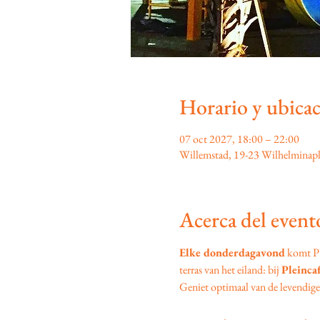
Horario y ubica
07 oct 2027, 18:00 – 22:00
Willemstad, 19-23 Wilhelminapl
Acerca del event
Elke donderdagavond
 komt P
terras van het eiland: bij 
Pleinca
Geniet optimaal van de levendige s