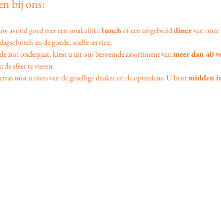
n bij ons:
 uw avond goed met een smakelijke 
lunch
 of een uitgebreid 
diner
 van onze 
agschotels en de goede, snelle service.
 de zon ondergaat, kiest u uit ons beroemde assortiment van 
meer dan 40 v
 de sfeer te vieren.
erras mist u niets van de gezellige drukte en de optredens. U bent 
midden in