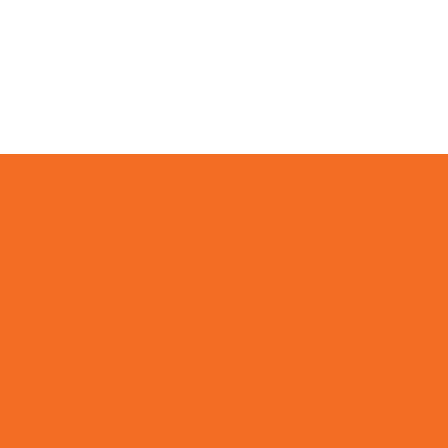
Par
evento
R
a
ut
rese
 días
info@pleincafewilhelmina.com
+5999 4619666
a
elmina