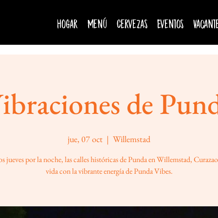
Hogar
Menú
Cervezas
Eventos
Vacant
ibraciones de Pun
jue, 07 oct
  |  
Willemstad
s jueves por la noche, las calles históricas de Punda en Willemstad, Curaza
vida con la vibrante energía de Punda Vibes.