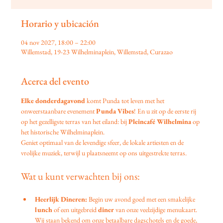
Horario y ubicación
04 nov 2027, 18:00 – 22:00
Willemstad, 19-23 Wilhelminaplein, Willemstad, Curazao
Acerca del evento
Elke donderdagavond
 komt Punda tot leven met het 
onweerstaanbare evenement 
Punda Vibes
! En u zit op de eerste rij 
op het gezelligste terras van het eiland: bij 
Pleincafé Wilhelmina
 op 
het historische Wilhelminaplein.
Geniet optimaal van de levendige sfeer, de lokale artiesten en de 
vrolijke muziek, terwijl u plaatsneemt op ons uitgestrekte terras.
Wat u kunt verwachten bij ons:
Heerlijk Dineren:
 Begin uw avond goed met een smakelijke 
lunch
 of een uitgebreid 
diner
 van onze veelzijdige menukaart. 
Wij staan bekend om onze betaalbare dagschotels en de goede, 