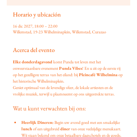
Horario y ubicación
16 dic 2027, 18:00 – 22:00
Willemstad, 19-23 Wilhelminaplein, Willemstad, Curazao
Acerca del evento
Elke donderdagavond
 komt Punda tot leven met het 
onweerstaanbare evenement 
Punda Vibes
! En u zit op de eerste rij 
op het gezelligste terras van het eiland: bij 
Pleincafé Wilhelmina
 op 
het historische Wilhelminaplein.
Geniet optimaal van de levendige sfeer, de lokale artiesten en de 
vrolijke muziek, terwijl u plaatsneemt op ons uitgestrekte terras.
Wat u kunt verwachten bij ons:
Heerlijk Dineren:
 Begin uw avond goed met een smakelijke 
lunch
 of een uitgebreid 
diner
 van onze veelzijdige menukaart. 
Wij staan bekend om onze betaalbare dagschotels en de goede, 