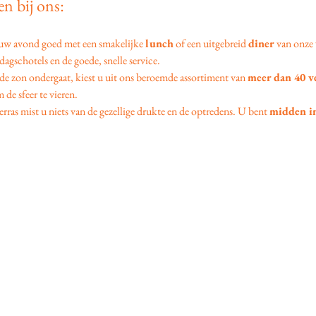
n bij ons:
 uw avond goed met een smakelijke 
lunch
 of een uitgebreid 
diner
 van onze 
agschotels en de goede, snelle service.
 de zon ondergaat, kiest u uit ons beroemde assortiment van 
meer dan 40 v
 de sfeer te vieren.
erras mist u niets van de gezellige drukte en de optredens. U bent 
midden in