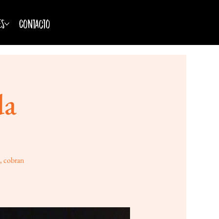
es
Contacto
da
o, cobran