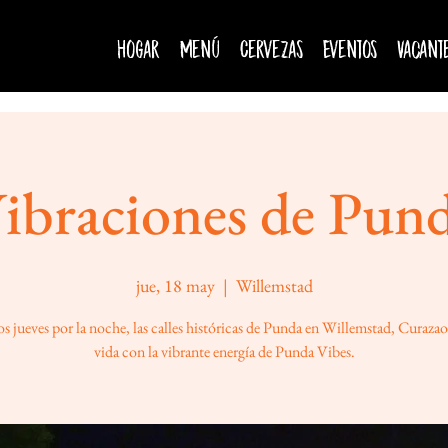
Hogar
Menú
Cervezas
Eventos
Vacant
ibraciones de Pun
jue, 18 may
  |  
Willemstad
s jueves por la noche, las calles históricas de Punda en Willemstad, Curaza
vida con la vibrante energía de Punda Vibes.