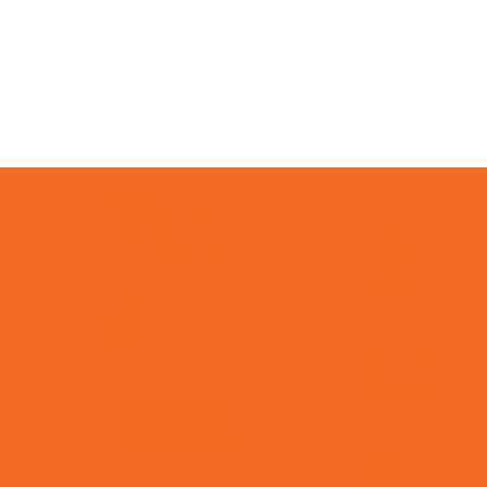
Par
evento
R
a
ut
rese
 días
info@pleincafewilhelmina.com
+5999 4619666
a
elmina