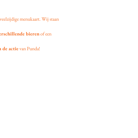
veelzijdige menukaart. Wij staan 
erschillende bieren
 of een 
 de actie
 van Punda!