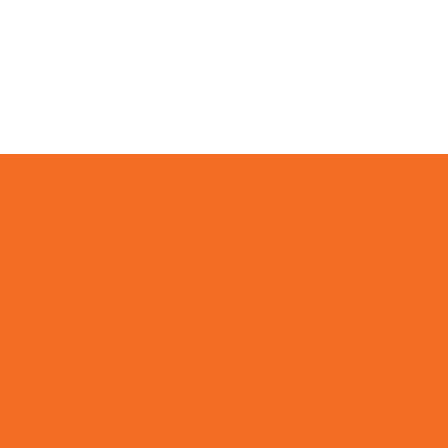
Par
evento
R
a
ut
rese
 días
info@pleincafewilhelmina.com
+5999 4619666
a
elmina