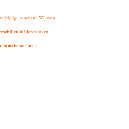
veelzijdige menukaart. Wij staan 
erschillende bieren
 of een 
 de actie
 van Punda!