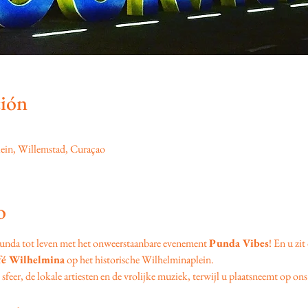
ción
ein, Willemstad, Curaçao
o
unda tot leven met het onweerstaanbare evenement 
Punda Vibes
! En u zit
fé Wilhelmina
 op het historische Wilhelminaplein.
feer, de lokale artiesten en de vrolijke muziek, terwijl u plaatsneemt op ons 