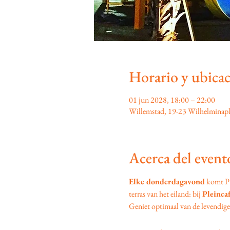
Horario y ubica
01 jun 2028, 18:00 – 22:00
Willemstad, 19-23 Wilhelminapl
Acerca del event
Elke donderdagavond
 komt P
terras van het eiland: bij 
Pleinca
Geniet optimaal van de levendige s