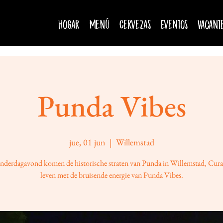
Hogar
Menú
Cervezas
Eventos
Vacant
Punda Vibes
jue, 01 jun
  |  
Willemstad
nderdagavond komen de historische straten van Punda in Willemstad, Cura
leven met de bruisende energie van Punda Vibes.