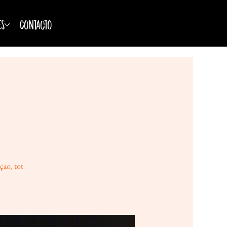
es
Contacto
çao, tot