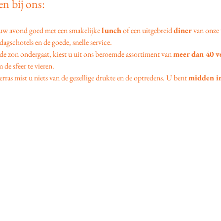
n bij ons:
 uw avond goed met een smakelijke 
lunch
 of een uitgebreid 
diner
 van onze 
agschotels en de goede, snelle service.
 de zon ondergaat, kiest u uit ons beroemde assortiment van 
meer dan 40 v
 de sfeer te vieren.
erras mist u niets van de gezellige drukte en de optredens. U bent 
midden in