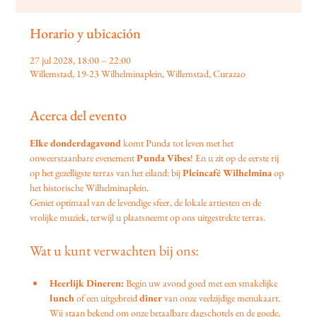
Horario y ubicación
27 jul 2028, 18:00 – 22:00
Willemstad, 19-23 Wilhelminaplein, Willemstad, Curazao
Acerca del evento
Elke donderdagavond
 komt Punda tot leven met het 
onweerstaanbare evenement 
Punda Vibes
! En u zit op de eerste rij 
op het gezelligste terras van het eiland: bij 
Pleincafé Wilhelmina
 op 
het historische Wilhelminaplein.
Geniet optimaal van de levendige sfeer, de lokale artiesten en de 
vrolijke muziek, terwijl u plaatsneemt op ons uitgestrekte terras.
Wat u kunt verwachten bij ons:
Heerlijk Dineren:
 Begin uw avond goed met een smakelijke 
lunch
 of een uitgebreid 
diner
 van onze veelzijdige menukaart. 
Wij staan bekend om onze betaalbare dagschotels en de goede, 