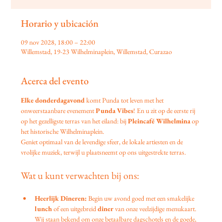
Horario y ubicación
09 nov 2028, 18:00 – 22:00
Willemstad, 19-23 Wilhelminaplein, Willemstad, Curazao
Acerca del evento
Elke donderdagavond
 komt Punda tot leven met het 
onweerstaanbare evenement 
Punda Vibes
! En u zit op de eerste rij 
op het gezelligste terras van het eiland: bij 
Pleincafé Wilhelmina
 op 
het historische Wilhelminaplein.
Geniet optimaal van de levendige sfeer, de lokale artiesten en de 
vrolijke muziek, terwijl u plaatsneemt op ons uitgestrekte terras.
Wat u kunt verwachten bij ons:
Heerlijk Dineren:
 Begin uw avond goed met een smakelijke 
lunch
 of een uitgebreid 
diner
 van onze veelzijdige menukaart. 
Wij staan bekend om onze betaalbare dagschotels en de goede, 