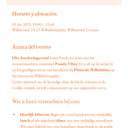
Horario y ubicación
05 abr 2029, 18:00 – 22:00
Willemstad, 19-23 Wilhelminaplein, Willemstad, Curazao
Acerca del evento
Elke donderdagavond
 komt Punda tot leven met het 
onweerstaanbare evenement 
Punda Vibes
! En u zit op de eerste rij 
op het gezelligste terras van het eiland: bij 
Pleincafé Wilhelmina
 op 
het historische Wilhelminaplein.
Geniet optimaal van de levendige sfeer, de lokale artiesten en de 
vrolijke muziek, terwijl u plaatsneemt op ons uitgestrekte terras.
Wat u kunt verwachten bij ons:
Heerlijk Dineren:
 Begin uw avond goed met een smakelijke 
lunch
 of een uitgebreid 
diner
 van onze veelzijdige menukaart. 
Wij staan bekend om onze betaalbare dagschotels en de goede, 