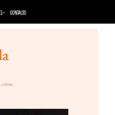
es
Contacto
da
o, cobran