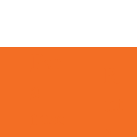
Par
evento
R
a
ut
rese
 días
info@pleincafewilhelmina.com
+5999 4619666
a
elmina