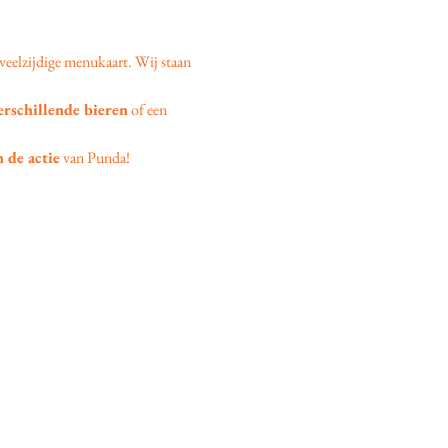
veelzijdige menukaart. Wij staan 
erschillende bieren
 of een 
 de actie
 van Punda!