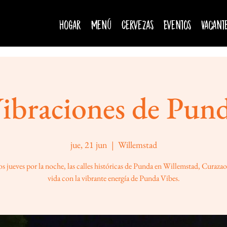
Hogar
Menú
Cervezas
Eventos
Vacant
ibraciones de Pun
jue, 21 jun
  |  
Willemstad
s jueves por la noche, las calles históricas de Punda en Willemstad, Curaza
vida con la vibrante energía de Punda Vibes.