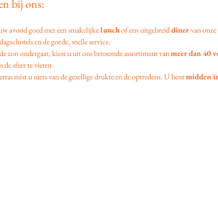
n bij ons:
 uw avond goed met een smakelijke 
lunch
 of een uitgebreid 
diner
 van onze 
agschotels en de goede, snelle service.
 de zon ondergaat, kiest u uit ons beroemde assortiment van 
meer dan 40 v
 de sfeer te vieren.
erras mist u niets van de gezellige drukte en de optredens. U bent 
midden in