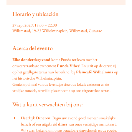
Horario y ubicación
27 sept 2029, 18:00 – 22:00
Willemstad, 19-23 Wilhelminaplein, Willemstad, Curazao
Acerca del evento
Elke donderdagavond
 komt Punda tot leven met het 
onweerstaanbare evenement 
Punda Vibes
! En u zit op de eerste rij 
op het gezelligste terras van het eiland: bij 
Pleincafé Wilhelmina
 op 
het historische Wilhelminaplein.
Geniet optimaal van de levendige sfeer, de lokale artiesten en de 
vrolijke muziek, terwijl u plaatsneemt op ons uitgestrekte terras.
Wat u kunt verwachten bij ons:
Heerlijk Dineren:
 Begin uw avond goed met een smakelijke 
lunch
 of een uitgebreid 
diner
 van onze veelzijdige menukaart. 
Wij staan bekend om onze betaalbare dagschotels en de goede, 