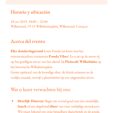
Horario y ubicación
18 oct 2029, 18:00 – 22:00
Willemstad, 19-23 Wilhelminaplein, Willemstad, Curaçao
Acerca del evento
Elke donderdagavond
 komt Punda tot leven met het 
onweerstaanbare evenement 
Punda Vibes
! En u zit op de eerste rij 
op het gezelligste terras van het eiland: bij 
Pleincafé Wilhelmina
 op 
het historische Wilhelminaplein.
Geniet optimaal van de levendige sfeer, de lokale artiesten en de 
vrolijke muziek, terwijl u plaatsneemt op ons uitgestrekte terras.
Wat u kunt verwachten bij ons:
Heerlijk Dineren:
 Begin uw avond goed met een smakelijke 
lunch
 of een uitgebreid 
diner
 van onze veelzijdige menukaart. 
Wij staan bekend om onze betaalbare dagschotels en de goede, 