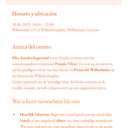
Horario y ubicación
20 dic 2029, 18:00 – 22:00
Willemstad, 19-23 Wilhelminaplein, Willemstad, Curazao
Acerca del evento
Elke donderdagavond
 komt Punda tot leven met het 
onweerstaanbare evenement 
Punda Vibes
! En u zit op de eerste rij 
op het gezelligste terras van het eiland: bij 
Pleincafé Wilhelmina
 op 
het historische Wilhelminaplein.
Geniet optimaal van de levendige sfeer, de lokale artiesten en de 
vrolijke muziek, terwijl u plaatsneemt op ons uitgestrekte terras.
Wat u kunt verwachten bij ons:
Heerlijk Dineren:
 Begin uw avond goed met een smakelijke 
lunch
 of een uitgebreid 
diner
 van onze veelzijdige menukaart. 
Wij staan bekend om onze betaalbare dagschotels en de goede, 