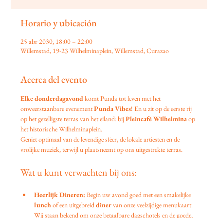
Horario y ubicación
25 abr 2030, 18:00 – 22:00
Willemstad, 19-23 Wilhelminaplein, Willemstad, Curazao
Acerca del evento
Elke donderdagavond
 komt Punda tot leven met het 
onweerstaanbare evenement 
Punda Vibes
! En u zit op de eerste rij 
op het gezelligste terras van het eiland: bij 
Pleincafé Wilhelmina
 op 
het historische Wilhelminaplein.
Geniet optimaal van de levendige sfeer, de lokale artiesten en de 
vrolijke muziek, terwijl u plaatsneemt op ons uitgestrekte terras.
Wat u kunt verwachten bij ons:
Heerlijk Dineren:
 Begin uw avond goed met een smakelijke 
lunch
 of een uitgebreid 
diner
 van onze veelzijdige menukaart. 
Wij staan bekend om onze betaalbare dagschotels en de goede, 