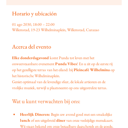
Horario y ubicación
01 ago 2030, 18:00 – 22:00
Willemstad, 19-23 Wilhelminaplein, Willemstad, Curazao
Acerca del evento
Elke donderdagavond
 komt Punda tot leven met het 
onweerstaanbare evenement 
Punda Vibes
! En u zit op de eerste rij 
op het gezelligste terras van het eiland: bij 
Pleincafé Wilhelmina
 op 
het historische Wilhelminaplein.
Geniet optimaal van de levendige sfeer, de lokale artiesten en de 
vrolijke muziek, terwijl u plaatsneemt op ons uitgestrekte terras.
Wat u kunt verwachten bij ons:
Heerlijk Dineren:
 Begin uw avond goed met een smakelijke 
lunch
 of een uitgebreid 
diner
 van onze veelzijdige menukaart. 
Wij staan bekend om onze betaalbare dagschotels en de goede, 