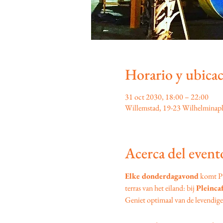
Horario y ubica
31 oct 2030, 18:00 – 22:00
Willemstad, 19-23 Wilhelminapl
Acerca del event
Elke donderdagavond
 komt P
terras van het eiland: bij 
Pleinca
Geniet optimaal van de levendige s