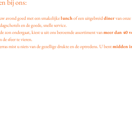
n bij ons:
 uw avond goed met een smakelijke 
lunch
 of een uitgebreid 
diner
 van onze 
agschotels en de goede, snelle service.
 de zon ondergaat, kiest u uit ons beroemde assortiment van 
meer dan 40 v
 de sfeer te vieren.
erras mist u niets van de gezellige drukte en de optredens. U bent 
midden in