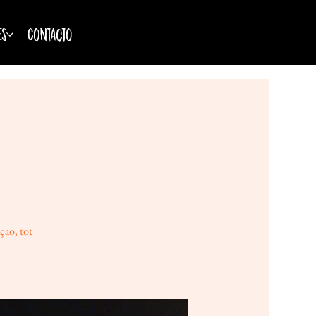
es
Contacto
çao, tot