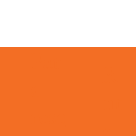
Par
evento
R
a
ut
rese
 días
info@pleincafewilhelmina.com
+5999 4619666
a
elmina