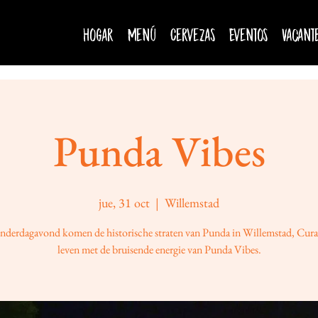
Hogar
Menú
Cervezas
Eventos
Vacant
Punda Vibes
jue, 31 oct
  |  
Willemstad
nderdagavond komen de historische straten van Punda in Willemstad, Cura
leven met de bruisende energie van Punda Vibes.