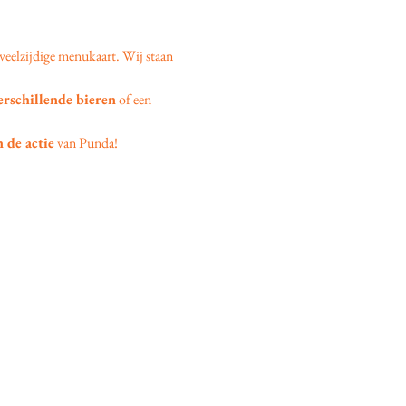
veelzijdige menukaart. Wij staan 
erschillende bieren
 of een 
 de actie
 van Punda!