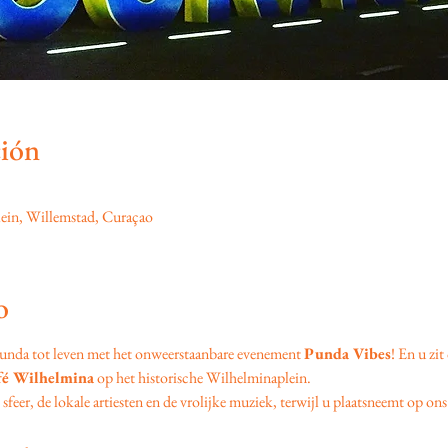
ción
ein, Willemstad, Curaçao
o
unda tot leven met het onweerstaanbare evenement 
Punda Vibes
! En u zit
fé Wilhelmina
 op het historische Wilhelminaplein.
feer, de lokale artiesten en de vrolijke muziek, terwijl u plaatsneemt op ons 