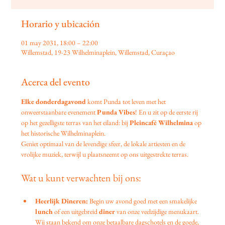
Horario y ubicación
01 may 2031, 18:00 – 22:00
Willemstad, 19-23 Wilhelminaplein, Willemstad, Curaçao
Acerca del evento
Elke donderdagavond
 komt Punda tot leven met het 
onweerstaanbare evenement 
Punda Vibes
! En u zit op de eerste rij 
op het gezelligste terras van het eiland: bij 
Pleincafé Wilhelmina
 op 
het historische Wilhelminaplein.
Geniet optimaal van de levendige sfeer, de lokale artiesten en de 
vrolijke muziek, terwijl u plaatsneemt op ons uitgestrekte terras.
Wat u kunt verwachten bij ons:
Heerlijk Dineren:
 Begin uw avond goed met een smakelijke 
lunch
 of een uitgebreid 
diner
 van onze veelzijdige menukaart. 
Wij staan bekend om onze betaalbare dagschotels en de goede, 