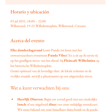
Horario y ubicación
03 jul 2031, 18:00 – 22:00
Willemstad, 19-23 Wilhelminaplein, Willemstad, Curazao
Acerca del evento
Elke donderdagavond
 komt Punda tot leven met het 
onweerstaanbare evenement 
Punda Vibes
! En u zit op de eerste rij 
op het gezelligste terras van het eiland: bij 
Pleincafé Wilhelmina
 op 
het historische Wilhelminaplein.
Geniet optimaal van de levendige sfeer, de lokale artiesten en de 
vrolijke muziek, terwijl u plaatsneemt op ons uitgestrekte terras.
Wat u kunt verwachten bij ons:
Heerlijk Dineren:
 Begin uw avond goed met een smakelijke 
lunch
 of een uitgebreid 
diner
 van onze veelzijdige menukaart. 
Wij staan bekend om onze betaalbare dagschotels en de goede, 