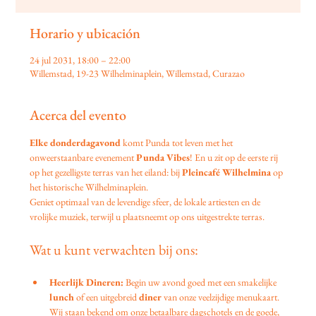
Horario y ubicación
24 jul 2031, 18:00 – 22:00
Willemstad, 19-23 Wilhelminaplein, Willemstad, Curazao
Acerca del evento
Elke donderdagavond
 komt Punda tot leven met het 
onweerstaanbare evenement 
Punda Vibes
! En u zit op de eerste rij 
op het gezelligste terras van het eiland: bij 
Pleincafé Wilhelmina
 op 
het historische Wilhelminaplein.
Geniet optimaal van de levendige sfeer, de lokale artiesten en de 
vrolijke muziek, terwijl u plaatsneemt op ons uitgestrekte terras.
Wat u kunt verwachten bij ons:
Heerlijk Dineren:
 Begin uw avond goed met een smakelijke 
lunch
 of een uitgebreid 
diner
 van onze veelzijdige menukaart. 
Wij staan bekend om onze betaalbare dagschotels en de goede, 