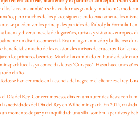
objetivo era cultivar, mantener y expandir el concepto. Plein Café
or ello, la cocina también se ha vuelto más grande y mucho más modern
u tamaño, pero muchos de los platos siguen siendo exactamente los mismo
nto, se pueden ver los principales partidos de fútbol y la Fórmula 1 en
a buena y diversa mezcla de lugareños, turistas y visitantes europeos d
mente un distrito comercial. Era un lugar animado y bullicioso durante
e beneficiaba mucho de los ocasionales turistas de cruceros. Por las no
jaron los primeros becarios. Mucho ha cambiado en Punda desde enton
apark luce las ya conocidas letras "Curaçao". Hasta hace unos años, ex
 todo el año.
Todos se han centrado en la esencia del negocio: el cliente es el rey.
Una
 y el Día del Rey. Convertimos esos días en una auténtica fiesta con l
n las actividades del Día del Rey en Wilhelminapark. En 2014, traslada
 un momento de paz y tranquilidad: una silla, sombra, aperitivos y be