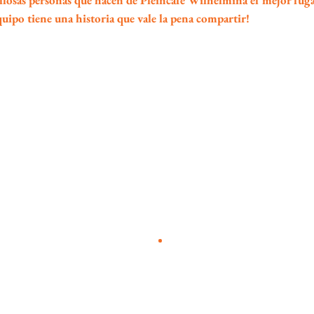
llosas personas que hacen de Pleincafé Wilhelmina el mejor lug
ipo tiene una historia que vale la pena compartir!