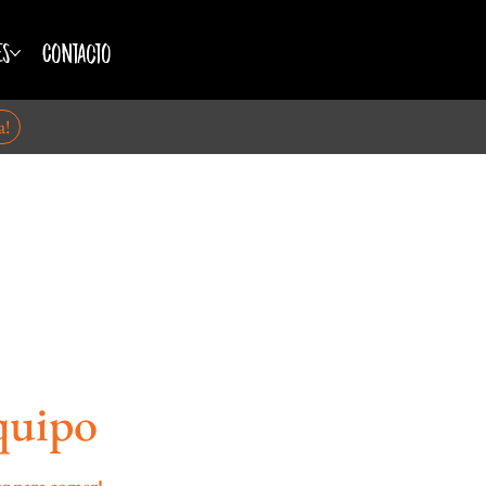
es
Contacto
a!
equipo