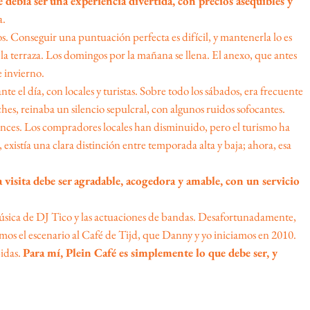
 debía ser una experiencia divertida, con precios asequibles y
a.
s. Conseguir una puntuación perfecta es difícil, y mantenerla lo es
 la terraza. Los domingos por la mañana se llena. El anexo, que antes
e invierno.
 el día, con locales y turistas. Sobre todo los sábados, era frecuente
ches, reinaba un silencio sepulcral, con algunos ruidos sofocantes.
ces. Los compradores locales han disminuido, pero el turismo ha
istía una clara distinción entre temporada alta y baja; ahora, esa
 visita debe ser agradable, acogedora y amable, con un servicio
a música de DJ Tico y las actuaciones de bandas. Desafortunadamente,
mos el escenario al Café de Tijd, que Danny y yo iniciamos en 2010.
bidas.
Para mí, Plein Café es simplemente lo que debe ser, y