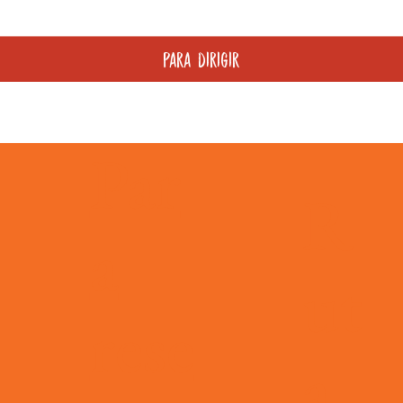
Para dirigir
Par
R
a
ut
rese
 días
info@pleincafewilhelmina.com
+5999 4619666
a
elmina