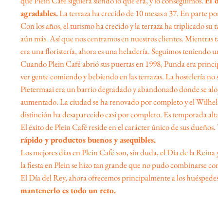
que Plein Café siguiera siendo lo que era, y lo conseguimos.
El 
agradables.
La terraza ha crecido de 10 mesas a 37. En parte p
Con los años, el turismo ha crecido y la terraza ha triplicado s
aún más. Así que nos centramos en nuestros clientes. Mientras ta
era una floristería, ahora es una heladería. Seguimos teniendo un
Cuando Plein Café abrió sus puertas en 1998, Punda era principal
ver gente comiendo y bebiendo en las terrazas. La hostelería no s
Pietermaai era un barrio degradado y abandonado donde se alo
aumentado. La ciudad se ha renovado por completo y el Wilhelmin
distinción ha desaparecido casi por completo. Es temporada alta
El éxito de Plein Café reside en el carácter único de sus dueños. 
rápido y productos buenos y asequibles.
Los mejores días en Plein Café son, sin duda, el Día de la Reina
la fiesta en Plein se hizo tan grande que no pudo combinarse co
El Día del Rey, ahora ofrecemos principalmente a los huéspedes
mantenerlo es todo un reto.