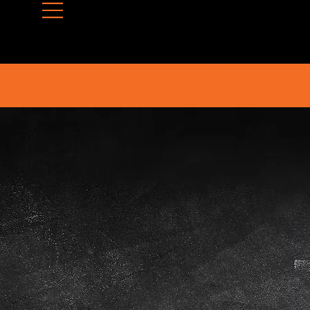
Para
Rut
reservar
a