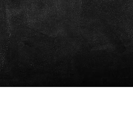
Estamos abiertos todos los días
07:00 - 22:00
info@pleincafewilhelmina.com
+5999 4619666