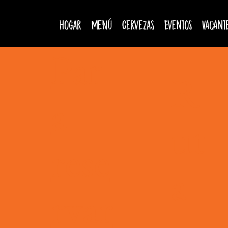
Hogar
Menú
Cervezas
Eventos
Vacant
Par
R
a
ut
rese
a
rvar