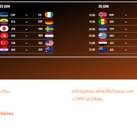
 días
info@pleincafewilhelmina.com
+5999 4619666
elmina