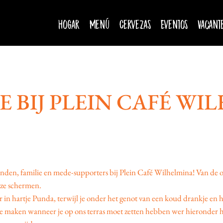
Hogar
Menú
Cervezas
Eventos
Vacant
VE BIJ PLEIN CAFÉ W
den, familie en mede-supporters bij Plein Café Wilhelmina! Van de op
nze schermen.
n hartje Punda, terwijl je onder het genot van een koud drankje en h
 te maken wanneer je op ons terras moet zetten hebben wer hieronder 