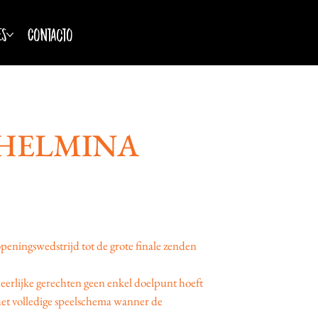
es
Contacto
ILHELMINA
eningswedstrijd tot de grote finale zenden
eerlijke gerechten geen enkel doelpunt hoeft
het volledige speelschema wanner de