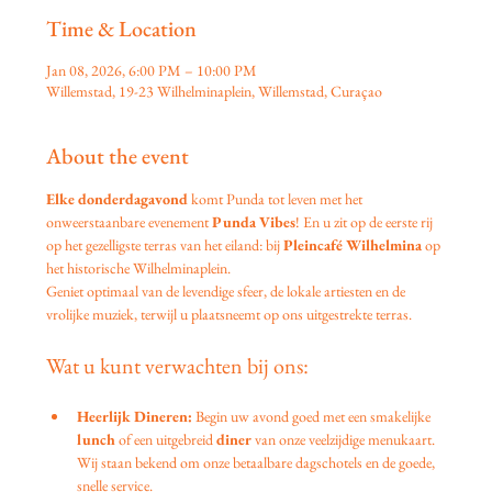
Time & Location
Jan 08, 2026, 6:00 PM – 10:00 PM
Willemstad, 19-23 Wilhelminaplein, Willemstad, Curaçao
About the event
Elke donderdagavond
 komt Punda tot leven met het 
onweerstaanbare evenement 
Punda Vibes
! En u zit op de eerste rij 
op het gezelligste terras van het eiland: bij 
Pleincafé Wilhelmina
 op 
het historische Wilhelminaplein.
Geniet optimaal van de levendige sfeer, de lokale artiesten en de 
vrolijke muziek, terwijl u plaatsneemt op ons uitgestrekte terras.
Wat u kunt verwachten bij ons:
Heerlijk Dineren:
 Begin uw avond goed met een smakelijke 
lunch
 of een uitgebreid 
diner
 van onze veelzijdige menukaart. 
Wij staan bekend om onze betaalbare dagschotels en de goede, 
snelle service.