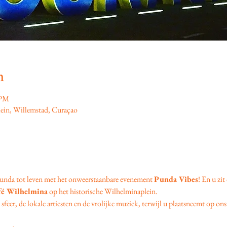
n
 PM
ein, Willemstad, Curaçao
unda tot leven met het onweerstaanbare evenement 
Punda Vibes
! En u zit
fé Wilhelmina
 op het historische Wilhelminaplein.
feer, de lokale artiesten en de vrolijke muziek, terwijl u plaatsneemt op ons 