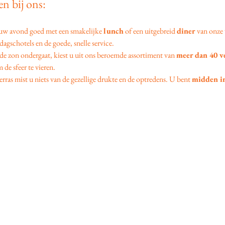
n bij ons:
 uw avond goed met een smakelijke 
lunch
 of een uitgebreid 
diner
 van onze 
agschotels en de goede, snelle service.
 de zon ondergaat, kiest u uit ons beroemde assortiment van 
meer dan 40 v
 de sfeer te vieren.
erras mist u niets van de gezellige drukte en de optredens. U bent 
midden in