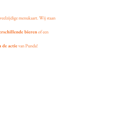
veelzijdige menukaart. Wij staan 
erschillende bieren
 of een 
 de actie
 van Punda!