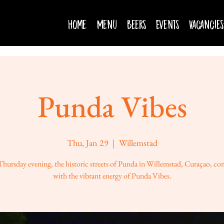
Home
Menu
Beers
Events
Vacancies
Punda Vibes
Thu, Jan 29
  |  
Willemstad
Thursday evening, the historic streets of Punda in Willemstad, Curaçao, com
with the vibrant energy of Punda Vibes.