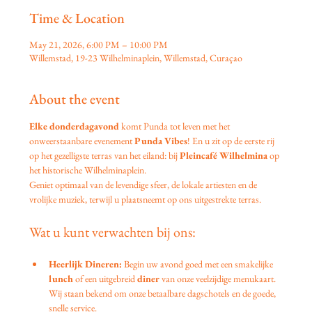
Time & Location
May 21, 2026, 6:00 PM – 10:00 PM
Willemstad, 19-23 Wilhelminaplein, Willemstad, Curaçao
About the event
Elke donderdagavond
 komt Punda tot leven met het 
onweerstaanbare evenement 
Punda Vibes
! En u zit op de eerste rij 
op het gezelligste terras van het eiland: bij 
Pleincafé Wilhelmina
 op 
het historische Wilhelminaplein.
Geniet optimaal van de levendige sfeer, de lokale artiesten en de 
vrolijke muziek, terwijl u plaatsneemt op ons uitgestrekte terras.
Wat u kunt verwachten bij ons:
Heerlijk Dineren:
 Begin uw avond goed met een smakelijke 
lunch
 of een uitgebreid 
diner
 van onze veelzijdige menukaart. 
Wij staan bekend om onze betaalbare dagschotels en de goede, 
snelle service.