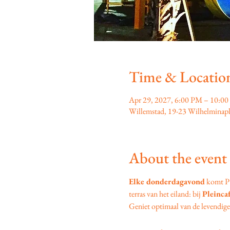
Time & Locatio
Apr 29, 2027, 6:00 PM – 10:0
Willemstad, 19-23 Wilhelminapl
About the event
Elke donderdagavond
 komt P
terras van het eiland: bij 
Pleinca
Geniet optimaal van de levendige s