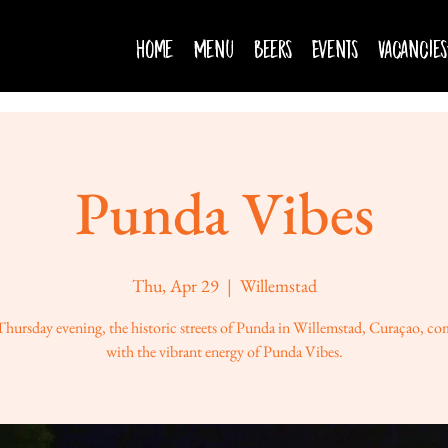
Home
Menu
Beers
Events
Vacancies
Punda Vibes
Thu, Apr 29
  |  
Willemstad
Thursday evening, the historic streets of Punda in Willemstad, Curaçao, com
with the vibrant energy of Punda Vibes.