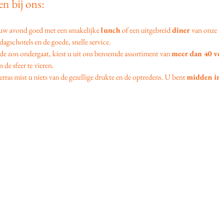
n bij ons:
 uw avond goed met een smakelijke 
lunch
 of een uitgebreid 
diner
 van onze 
agschotels en de goede, snelle service.
 de zon ondergaat, kiest u uit ons beroemde assortiment van 
meer dan 40 v
 de sfeer te vieren.
erras mist u niets van de gezellige drukte en de optredens. U bent 
midden in