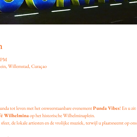
n
0 PM
ein, Willemstad, Curaçao
unda tot leven met het onweerstaanbare evenement 
Punda Vibes
! En u zit
fé Wilhelmina
 op het historische Wilhelminaplein.
feer, de lokale artiesten en de vrolijke muziek, terwijl u plaatsneemt op ons 