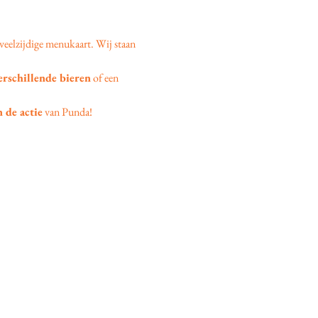
veelzijdige menukaart. Wij staan 
erschillende bieren
 of een 
 de actie
 van Punda!