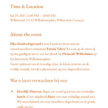
Time & Location
Jul 29, 2027, 6:00 PM – 10:00 PM
Willemstad, 19-23 Wilhelminaplein, Willemstad, Curaçao
About the event
Elke donderdagavond
 komt Punda tot leven met het 
onweerstaanbare evenement 
Punda Vibes
! En u zit op de eerste rij 
op het gezelligste terras van het eiland: bij 
Pleincafé Wilhelmina
 op 
het historische Wilhelminaplein.
Geniet optimaal van de levendige sfeer, de lokale artiesten en de 
vrolijke muziek, terwijl u plaatsneemt op ons uitgestrekte terras.
Wat u kunt verwachten bij ons:
Heerlijk Dineren:
 Begin uw avond goed met een smakelijke 
lunch
 of een uitgebreid 
diner
 van onze veelzijdige menukaart. 
Wij staan bekend om onze betaalbare dagschotels en de goede, 
snelle service.