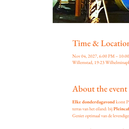
Time & Locatio
Nov 04, 2027, 6:00 PM – 10:0
Willemstad, 19-23 Wilhelminapl
About the event
Elke donderdagavond
 komt P
terras van het eiland: bij 
Pleinca
Geniet optimaal van de levendige s