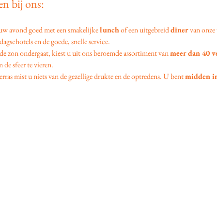
n bij ons:
 uw avond goed met een smakelijke 
lunch
 of een uitgebreid 
diner
 van onze 
agschotels en de goede, snelle service.
 de zon ondergaat, kiest u uit ons beroemde assortiment van 
meer dan 40 v
 de sfeer te vieren.
erras mist u niets van de gezellige drukte en de optredens. U bent 
midden in