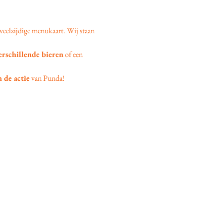
veelzijdige menukaart. Wij staan 
erschillende bieren
 of een 
 de actie
 van Punda!