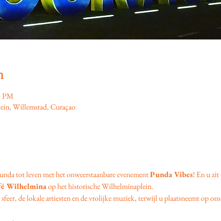
n
0 PM
ein, Willemstad, Curaçao
unda tot leven met het onweerstaanbare evenement 
Punda Vibes
! En u zit
fé Wilhelmina
 op het historische Wilhelminaplein.
feer, de lokale artiesten en de vrolijke muziek, terwijl u plaatsneemt op ons 