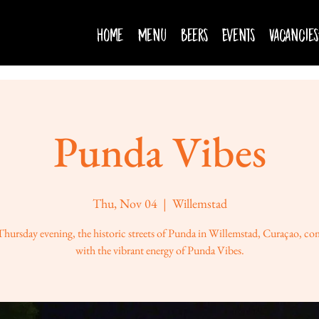
Home
Menu
Beers
Events
Vacancies
Punda Vibes
Thu, Nov 04
  |  
Willemstad
Thursday evening, the historic streets of Punda in Willemstad, Curaçao, com
with the vibrant energy of Punda Vibes.