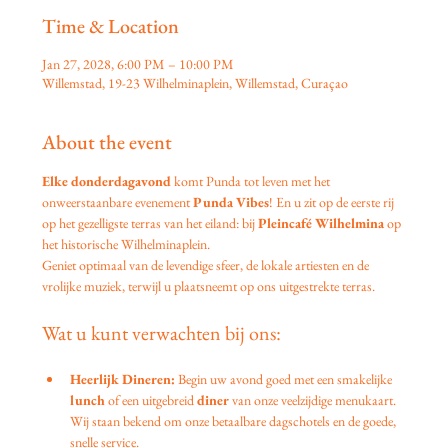
Time & Location
Jan 27, 2028, 6:00 PM – 10:00 PM
Willemstad, 19-23 Wilhelminaplein, Willemstad, Curaçao
About the event
Elke donderdagavond
 komt Punda tot leven met het 
onweerstaanbare evenement 
Punda Vibes
! En u zit op de eerste rij 
op het gezelligste terras van het eiland: bij 
Pleincafé Wilhelmina
 op 
het historische Wilhelminaplein.
Geniet optimaal van de levendige sfeer, de lokale artiesten en de 
vrolijke muziek, terwijl u plaatsneemt op ons uitgestrekte terras.
Wat u kunt verwachten bij ons:
Heerlijk Dineren:
 Begin uw avond goed met een smakelijke 
lunch
 of een uitgebreid 
diner
 van onze veelzijdige menukaart. 
Wij staan bekend om onze betaalbare dagschotels en de goede, 
snelle service.