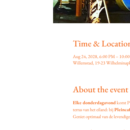
Time & Locatio
Aug 24, 2028, 6:00 PM – 10:0
Willemstad, 19-23 Wilhelminapl
About the event
Elke donderdagavond
 komt P
terras van het eiland: bij 
Pleinca
Geniet optimaal van de levendige s