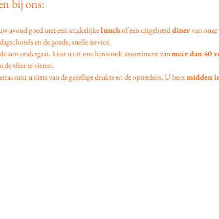
n bij ons:
 uw avond goed met een smakelijke 
lunch
 of een uitgebreid 
diner
 van onze 
agschotels en de goede, snelle service.
 de zon ondergaat, kiest u uit ons beroemde assortiment van 
meer dan 40 v
 de sfeer te vieren.
erras mist u niets van de gezellige drukte en de optredens. U bent 
midden in