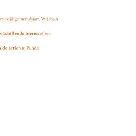
veelzijdige menukaart. Wij staan 
erschillende bieren
 of een 
 de actie
 van Punda!