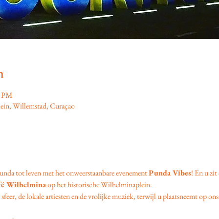
n
0 PM
ein, Willemstad, Curaçao
unda tot leven met het onweerstaanbare evenement 
Punda Vibes
! En u zit
fé Wilhelmina
 op het historische Wilhelminaplein.
feer, de lokale artiesten en de vrolijke muziek, terwijl u plaatsneemt op ons 