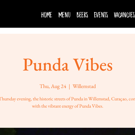
Home
Menu
Beers
Events
Vacancies
Punda Vibes
Thu, Aug 24
  |  
Willemstad
Thursday evening, the historic streets of Punda in Willemstad, Curaçao, com
with the vibrant energy of Punda Vibes.