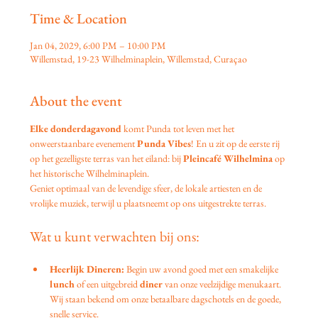
Time & Location
Jan 04, 2029, 6:00 PM – 10:00 PM
Willemstad, 19-23 Wilhelminaplein, Willemstad, Curaçao
About the event
Elke donderdagavond
 komt Punda tot leven met het 
onweerstaanbare evenement 
Punda Vibes
! En u zit op de eerste rij 
op het gezelligste terras van het eiland: bij 
Pleincafé Wilhelmina
 op 
het historische Wilhelminaplein.
Geniet optimaal van de levendige sfeer, de lokale artiesten en de 
vrolijke muziek, terwijl u plaatsneemt op ons uitgestrekte terras.
Wat u kunt verwachten bij ons:
Heerlijk Dineren:
 Begin uw avond goed met een smakelijke 
lunch
 of een uitgebreid 
diner
 van onze veelzijdige menukaart. 
Wij staan bekend om onze betaalbare dagschotels en de goede, 
snelle service.