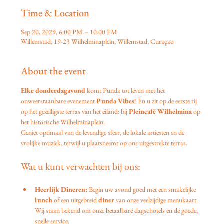
Time & Location
Sep 20, 2029, 6:00 PM – 10:00 PM
Willemstad, 19-23 Wilhelminaplein, Willemstad, Curaçao
About the event
Elke donderdagavond
 komt Punda tot leven met het 
onweerstaanbare evenement 
Punda Vibes
! En u zit op de eerste rij 
op het gezelligste terras van het eiland: bij 
Pleincafé Wilhelmina
 op 
het historische Wilhelminaplein.
Geniet optimaal van de levendige sfeer, de lokale artiesten en de 
vrolijke muziek, terwijl u plaatsneemt op ons uitgestrekte terras.
Wat u kunt verwachten bij ons:
Heerlijk Dineren:
 Begin uw avond goed met een smakelijke 
lunch
 of een uitgebreid 
diner
 van onze veelzijdige menukaart. 
Wij staan bekend om onze betaalbare dagschotels en de goede, 
snelle service.