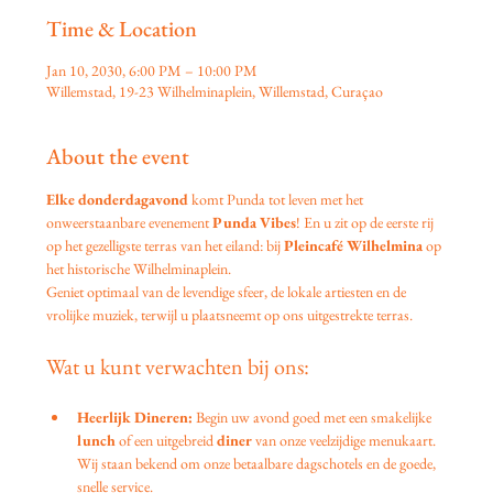
Time & Location
Jan 10, 2030, 6:00 PM – 10:00 PM
Willemstad, 19-23 Wilhelminaplein, Willemstad, Curaçao
About the event
Elke donderdagavond
 komt Punda tot leven met het 
onweerstaanbare evenement 
Punda Vibes
! En u zit op de eerste rij 
op het gezelligste terras van het eiland: bij 
Pleincafé Wilhelmina
 op 
het historische Wilhelminaplein.
Geniet optimaal van de levendige sfeer, de lokale artiesten en de 
vrolijke muziek, terwijl u plaatsneemt op ons uitgestrekte terras.
Wat u kunt verwachten bij ons:
Heerlijk Dineren:
 Begin uw avond goed met een smakelijke 
lunch
 of een uitgebreid 
diner
 van onze veelzijdige menukaart. 
Wij staan bekend om onze betaalbare dagschotels en de goede, 
snelle service.