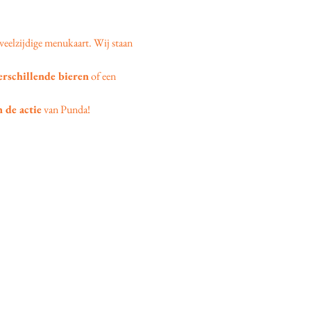
veelzijdige menukaart. Wij staan 
erschillende bieren
 of een 
 de actie
 van Punda!