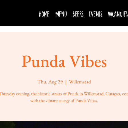
Home
Menu
Beers
Events
Vacancies
Punda Vibes
Thu, Aug 29
  |  
Willemstad
Thursday evening, the historic streets of Punda in Willemstad, Curaçao, com
with the vibrant energy of Punda Vibes.