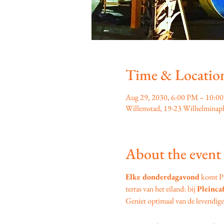
Time & Locatio
Aug 29, 2030, 6:00 PM – 10:0
Willemstad, 19-23 Wilhelminapl
About the event
Elke donderdagavond
 komt P
terras van het eiland: bij 
Pleinca
Geniet optimaal van de levendige s