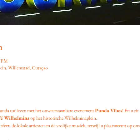
n
0 PM
ein, Willemstad, Curaçao
unda tot leven met het onweerstaanbare evenement 
Punda Vibes
! En u zit
fé Wilhelmina
 op het historische Wilhelminaplein.
feer, de lokale artiesten en de vrolijke muziek, terwijl u plaatsneemt op ons 