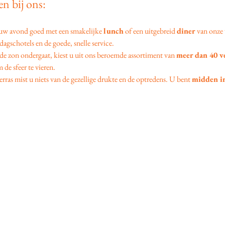
n bij ons:
 uw avond goed met een smakelijke 
lunch
 of een uitgebreid 
diner
 van onze 
agschotels en de goede, snelle service.
 de zon ondergaat, kiest u uit ons beroemde assortiment van 
meer dan 40 v
 de sfeer te vieren.
erras mist u niets van de gezellige drukte en de optredens. U bent 
midden in