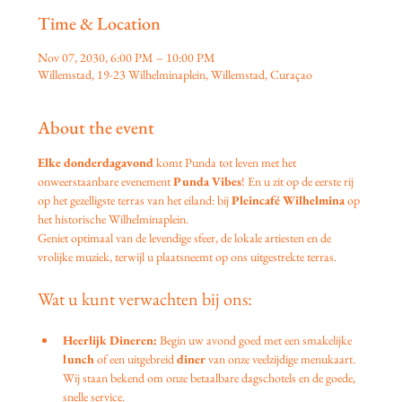
Time & Location
Nov 07, 2030, 6:00 PM – 10:00 PM
Willemstad, 19-23 Wilhelminaplein, Willemstad, Curaçao
About the event
Elke donderdagavond
 komt Punda tot leven met het 
onweerstaanbare evenement 
Punda Vibes
! En u zit op de eerste rij 
op het gezelligste terras van het eiland: bij 
Pleincafé Wilhelmina
 op 
het historische Wilhelminaplein.
Geniet optimaal van de levendige sfeer, de lokale artiesten en de 
vrolijke muziek, terwijl u plaatsneemt op ons uitgestrekte terras.
Wat u kunt verwachten bij ons:
Heerlijk Dineren:
 Begin uw avond goed met een smakelijke 
lunch
 of een uitgebreid 
diner
 van onze veelzijdige menukaart. 
Wij staan bekend om onze betaalbare dagschotels en de goede, 
snelle service.