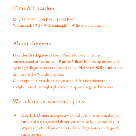
Time & Location
May 29, 2031, 6:00 PM – 10:00 PM
Willemstad, 19-23 Wilhelminaplein, Willemstad, Curaçao
About the event
Elke donderdagavond
 komt Punda tot leven met het 
onweerstaanbare evenement 
Punda Vibes
! En u zit op de eerste rij 
op het gezelligste terras van het eiland: bij 
Pleincafé Wilhelmina
 op 
het historische Wilhelminaplein.
Geniet optimaal van de levendige sfeer, de lokale artiesten en de 
vrolijke muziek, terwijl u plaatsneemt op ons uitgestrekte terras.
Wat u kunt verwachten bij ons:
Heerlijk Dineren:
 Begin uw avond goed met een smakelijke 
lunch
 of een uitgebreid 
diner
 van onze veelzijdige menukaart. 
Wij staan bekend om onze betaalbare dagschotels en de goede, 
snelle service.