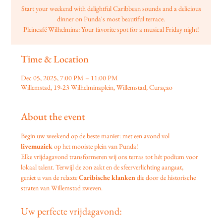
Start your weekend with delightful Caribbean sounds and a delicious
dinner on Punda's most beautiful terrace.
Pleincafé Wilhelmina: Your favorite spot for a musical Friday night!
Time & Location
Dec 05, 2025, 7:00 PM – 11:00 PM
Willemstad, 19-23 Wilhelminaplein, Willemstad, Curaçao
About the event
Begin uw weekend op de beste manier: met een avond vol 
livemuziek
 op het mooiste plein van Punda!
Elke vrijdagavond transformeren wij ons terras tot hét podium voor 
lokaal talent. Terwijl de zon zakt en de sfeerverlichting aangaat, 
geniet u van de relaxte 
Caribische klanken
 die door de historische 
straten van Willemstad zweven.
Uw perfecte vrijdagavond: