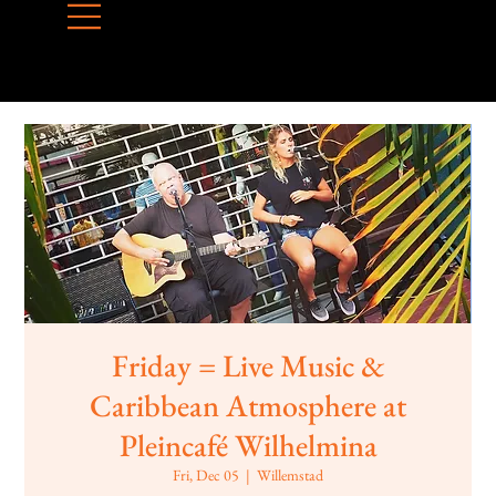
Friday = Live Music &
Caribbean Atmosphere at
Pleincafé Wilhelmina
Fri, Dec 05
  |  
Willemstad