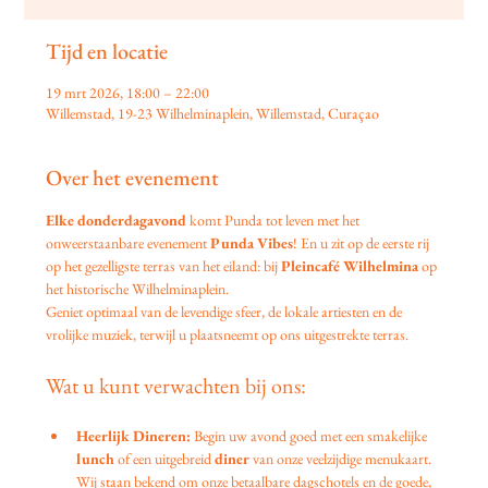
Tijd en locatie
19 mrt 2026, 18:00 – 22:00
Willemstad, 19-23 Wilhelminaplein, Willemstad, Curaçao
Over het evenement
Elke donderdagavond
 komt Punda tot leven met het 
onweerstaanbare evenement 
Punda Vibes
! En u zit op de eerste rij 
op het gezelligste terras van het eiland: bij 
Pleincafé Wilhelmina
 op 
het historische Wilhelminaplein.
Geniet optimaal van de levendige sfeer, de lokale artiesten en de 
vrolijke muziek, terwijl u plaatsneemt op ons uitgestrekte terras.
Wat u kunt verwachten bij ons:
Heerlijk Dineren:
 Begin uw avond goed met een smakelijke 
lunch
 of een uitgebreid 
diner
 van onze veelzijdige menukaart. 
Wij staan bekend om onze betaalbare dagschotels en de goede, 